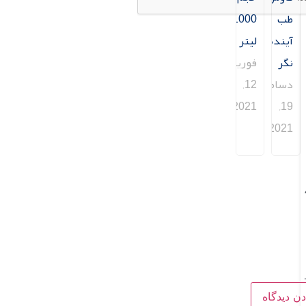
طب
1000
آینده
لیتر
نگر
فوریه
دسامبر
12,
2021
19,
2021