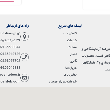
لینک های سریع
راه های ارتباطی
کاوش طب
تهران، صفادشت،
خدمات
۳۶، شرکت کاوش طب آینده نگر
مقالات
02165536644
ورانه آزمایشگاهی و
اخبار
02165949726
شگاهی است. محصولات
گالری
02191097702
اروسازی و آزمایشگاهی
درباره ما
09105045838
ند.
تماس با ما
voshtebco.ir
خدمات پس از فروش
voshteb.com