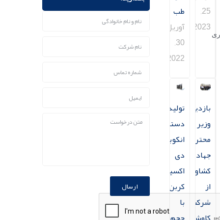
25,
طب
2023
آوریل
ری
30,
2022
بازدید
تولید
وزیر
دستگاه
محترم
انکوباتور
جهاد
دی
کشاورزی
اکسید
از
کربن
ارسال
شرکت
با
کاوش
حجم