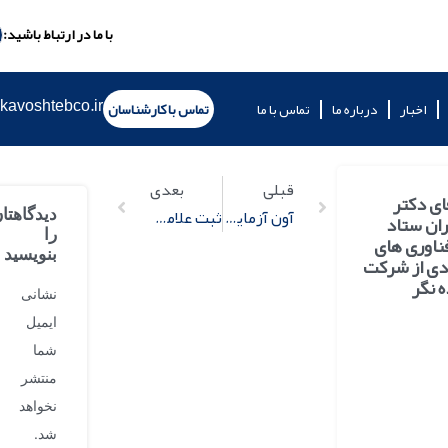
با ما در ارتباط باشید:
kavoshtebco.ir
اخبار
درباره ما
تماس با ما
تماس با کارشناسان
قبلی
بعدی
ای دکتر
آون آزمایشگاهی
ثبت علامت تجاری (برند) سلوژن CELLOGEN
دیدگاهتا
ران ستاد
را
ناوری های
بنویسید
دی از شرکت
 نگر
نشانی
ایمیل
شما
منتشر
نخواهد
شد.