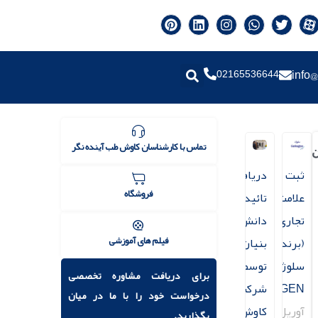
02165536644
info@
تماس با کارشناسان کاوش طب آینده نگر
ن
ثبت
دریافت
فروشگاه
علامت
تائیدیه
تجاری
دانش
فیلم های آموزشی
(برند)
بنیان
سلوژن
توسط
برای دریافت مشاوره تخصصی
CELLOGEN
شرکت
درخواست خود را با ما در میان
آوریل
کاوش
بگذارید.