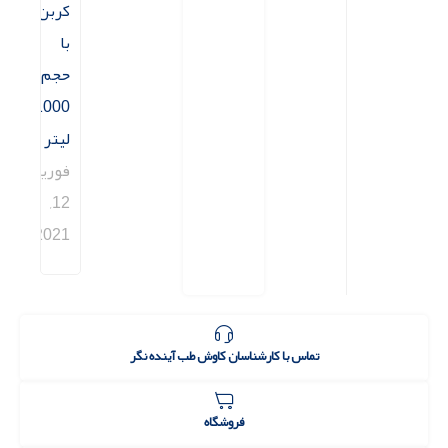
کربن
با
حجم
1000
لیتر
فوریه
12,
2021
طب آینده نگر