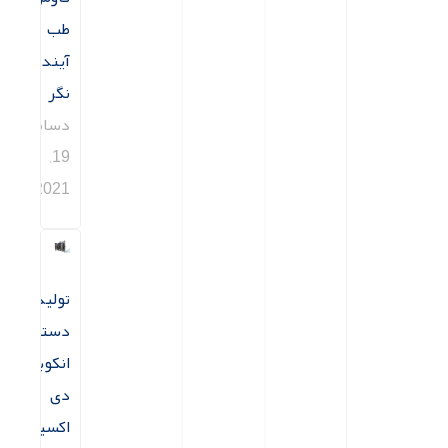
طب
آینده
نگر
دسامبر
19,
2021
تولید
دستگاه
انکوباتور
دی
اکسید