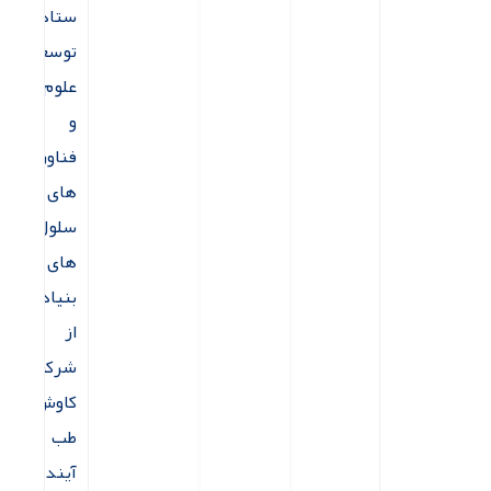
ستاد
توسعه
علوم
و
فناوری
های
سلول
های
بنیادی
از
شرکت
کاوش
طب
آینده