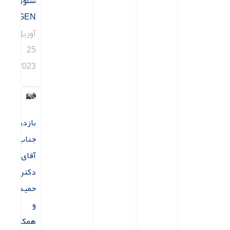
سلوژن
CELLOGEN
آوریل
25,
2023
بازدید
جناب
آقای
دکتر
حمیدیه
و
همکاران