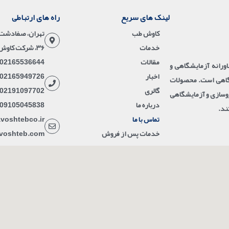
لینک های سریع
راه های ارتباطی
کاوش طب
تهران، صفادشت،
خدمات
۳۶، شرکت کاوش طب آینده نگر
مقالات
02165536644
ورانه آزمایشگاهی و
اخبار
02165949726
شگاهی است. محصولات
گالری
02191097702
اروسازی و آزمایشگاهی
درباره ما
09105045838
ند.
تماس با ما
voshtebco.ir
خدمات پس از فروش
avoshteb.com