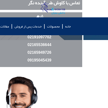
تماس با کاوش طب آینده نگر
خانه
محصولات
خدمات پس از فروش
مقالات
شماره های تماس
02191097702
02165536644
02165949726
09195045439