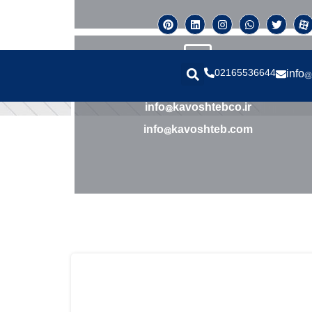
02165536644
info@
ایمیل
info@kavoshtebco.ir
info@kavoshteb.com