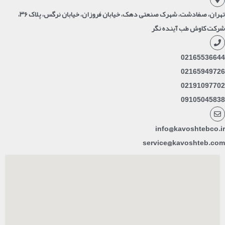
تهران، صفادشت، شهرک صنعتی دهک، خیابان فروزان، خیابان نرگس، پلاک ۳۶،
شرکت کاوش طب آینده نگر
02165536644
02165949726
02191097702
09105045838
info@kavoshtebco.ir
service@kavoshteb.com