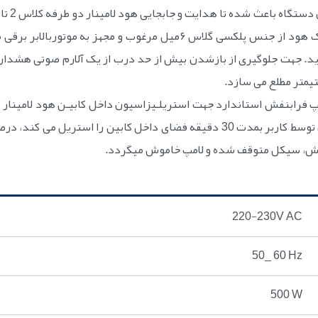
و اتاق تمیز بسادگی قابل انجام باشد. درب متحرک هود از جنس پلکسی گلاس ۶
 نماید. جهت جلوگیری از بازشدن بیش از حد درب از یک آلارم صوتی هشد
است. سیکل استریل کابین پس از استارت شدن توسط کاربر بمدت 30 دقیقه فضای داخل
ابنفش، سیکل متوقف شده و لامپ خاموش میگردد.
220-230V AC
50_ 60 Hz
500 W