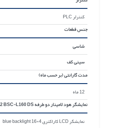
کنترلر
کنترلر PLC
جنس قطعات
شاسی
سینی کف
مدت گارانتی (بر حسب ماه)
12 ماه
نمایشگر هود لامینار دو طرفه Class II Type A2 BSC-L160 DS
نمایشگر LCD کاراکتری 4×16 blue backlight