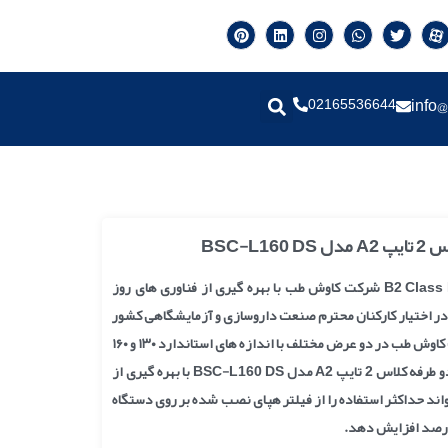
02165536644
info@
BSC-L1
هود لامینار Class II A2 و B2 Class II شرکت کاوش طب با بهره گیری از فناوری های روز
ا در اختیار کارکنان محترم صنعت داروسازی و آزمایشگاهی کشور
قرار می دهد. هودهای شرکت کاوش طب در دو عرض مختلف با اندازه های استاندارد ١٣٠ و ١۶٠
تولید می گردد. هود لامینار دو طرفه کلاس 2 تایپ A2 مدل BSC-L160 DS با بهره گیری از
ند حداکثر استفاده را از فیلتر هپای نصب شده بر روی دستگاه