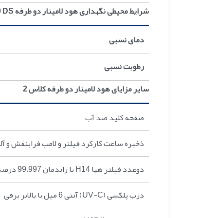
شرایط محیطی نگهداری هود لامینار دو طرفه Class II Type A2 BSC-L160 DS
دمای نسبی
رطوبت نسبی
سایر مزایای هود لامینار دو طرفه کلاس 2
صفحه کليد ضد آب
ذخيره ساعت کارکرد فيلتر و لامپ فرابنفش و آل
دوعدد فيلتر هپا H14 با راندمان 99.997 درصد
درب پلکسی (UV-C) آنتی 6 ميل با بالابر برقی