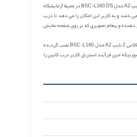
استفاده از چهار عدد چرخ مقاوم با توان تحمل وزن دستگاه باعث شده تا هدایت و جابجایی هود لامینار دو طرفه کلاس 2 تایپ A2 مدل BSC-L160 DS در محیط آزمایشگاه
میل مرغوب و مجهز به موتوربالابر برقی می باشد و به کاربر این امکان را می دهد تا درب
ار دهنده و پیغام تصویری که بر روی صفحه نمایش
دو ردیف لامپ LED خطی جهت روشنایی و یک لامپ فرابنفش استاندارد جهت استریلـیزاسیون داخل کابیـن هود لامینار کلاس 2 تایپ A2 مدل BSC-L160 نصب گردیده
 کابین را استریل می کند، درصورتیکه حین فرآیند استریل کاربر درب کابین را