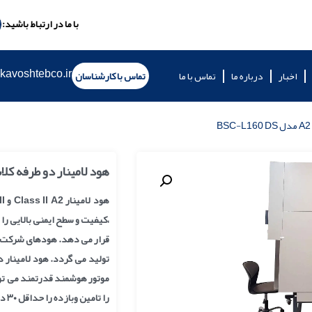
با ما در ارتباط باشید:
kavoshtebco.ir
اخبار
درباره ما
تماس با ما
تماس با کارشناسان
هود لامینار دو طرفه کلاس 2 تایپ A2 مدل 60 DS
،کیفیت و سطح ایمنی بالایی ر
موتور ھوشمند قدرتمند می توا
را تامین وبازده را حداقل ٣٠ درصد افزایش دهد.