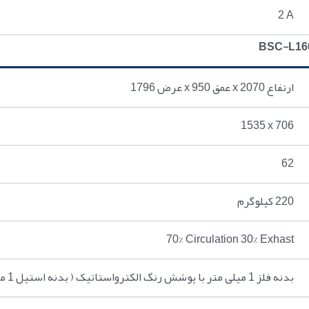
2 A
عرض 1796 x عمق 950 x ارتفاع 2070
1535 x 706
62
220 کیلوگرم
70% Circulation 30% Exhast
بدنه فلز 1 ميلی متر با پوشش رنگ الکترواستاتيک ( بدنه استیل 1 میلی متر خشدار بصورت سفارشی )