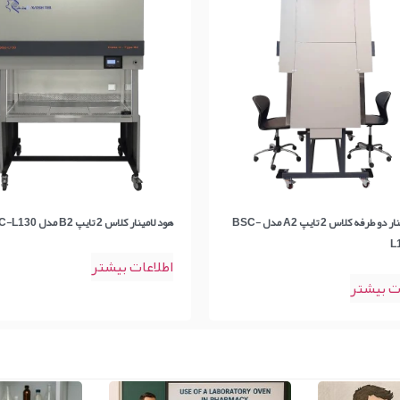
هود لامینار دو طرفه کلاس 2 تایپ A2 مدل BSC-
هود لامینار کلاس 2 تایپ B2 مدل BSC-L130
L
اطلاعات بیشتر
ت بیشتر