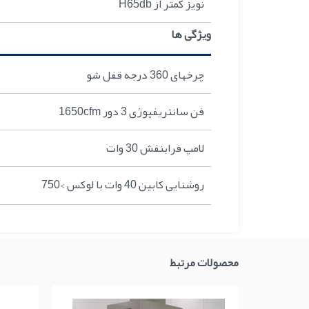
نويز کمتر از H65db
ویژگی ها
چرخهای 360 درجه قفل شو
فن سانتريفيوژی 3 دور 1650cfm
لامپ فرابنفش 30 وات
روشنايی کابین 40 وات با لوکس >750
محصولات مرتبط