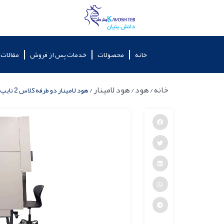
خانه
محصولات
خدمات پس از فروش
مقالات
خانه
هود
هود لامینار
/
/
/ هود لامینار دو طرفه کلاس 2 تایپ A2 مدل BSC-L160 DS