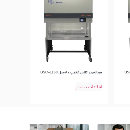
هود لامینار کلاس 2 تایپ A2 مدل BSC-L160
اطلاعات بیشتر