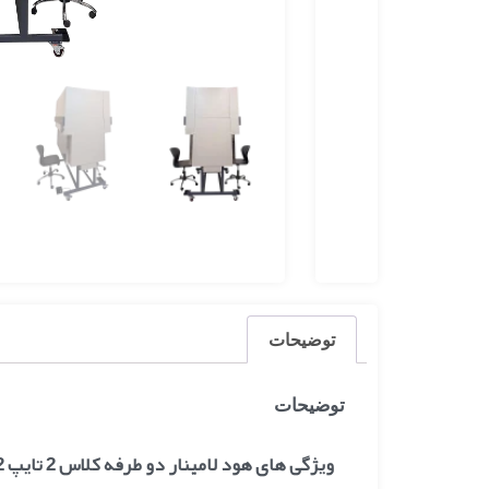
توضیحات
توضیحات
ویژگی های هود لامینار دو طرفه کلاس 2 تایپ A2 مدل BSC-L160 DS