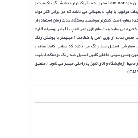
سیســتم کنترل الکترونیکی این هود Laminar مجهز به میکروکنترلر و نمایشــگر با کیفیت و
ت مرغوب با چاپ دیجیتالی می باشد که در برابر اکثر مواد
ده مقاوم است. کنترلر ھوشمند دستگاه، مدت زمان استفاده از
خیره می نماید و با اتمام طول عمر لامپ یا فیلتر بوسیله آلارم
صوتی کاربر را مطلع می سازد. جنس بدنه از ورق آهن با ضخامت ١ میلیمتر با پوشش رنگ
رت سفارشی استیل ضد زنگ می باشد که سطحی کاملا صاف و
نین جنس سینی داخلی کابین استیل ضد زنگ بوده که قابلیت
محیط آزمایشگاه و اتاق تمیز به راحتی میسر می شود. ( منطبق