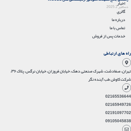
اخبار
دسامبر 2, 2025
گالری
درباره ما
تماس با ما
خدمات پس از فروش
راه های ارتباطی
تهران، صفادشت، شهرک صنعتی دهک، خیابان فروزان، خیابان نرگس، پلاک ۳۶،
شرکت کاوش طب آینده نگر
02165536644
02165949726
02191097702
09105045838