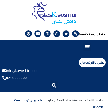
با ما در ارتباط باشید:
تماس با کارشناسان
info@kavoshtebco.ir
02165536644
خانه
اتاقک و محفظه های لامینار فلو
/
/ اتاقک توزین (Weighing
Booth)