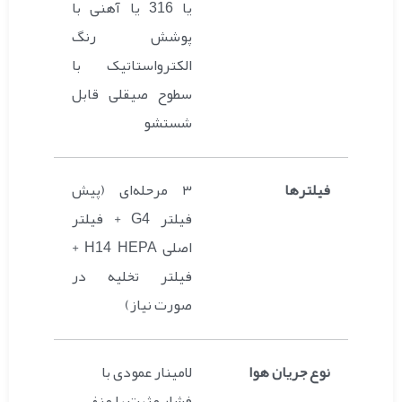
یا 316 یا آهنی با
پوشش رنگ
الکترواستاتیک با
سطوح صیقلی قابل
شستشو
فیلترها
۳ مرحله‌ای (پیش
فیلتر G4 + فیلتر
اصلی H14 HEPA +
فیلتر تخلیه در
صورت نیاز)
نوع جریان هوا
لامینار عمودی با
فشار مثبت یا منفی