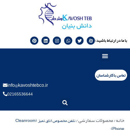
با ما در ارتباط باشید:
تماس با کارشناسان
info@kavoshtebco.ir
02165536644
خانه
محصولات سفارشی
/
/ تلفن مخصوص اتاق تمیز (Cleanroom
Phone)