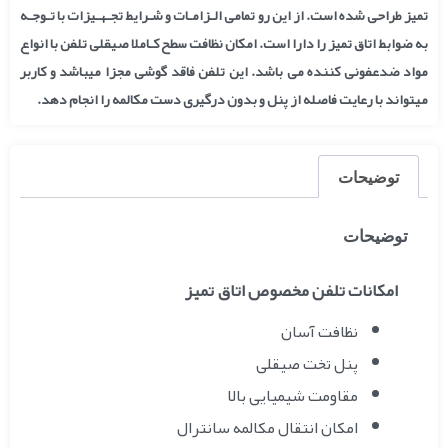
تمیز طراحی شده است. از این رو تمامی الـزامـات و شـرایط تجـهـیزات با تـوجـه
به ضوابط اتاق تمیز را دارا است. امکان نظافت سطح کـاملا صیقلی تلفن با انواع
مواد ضدعفونی کننده می باشد. این تلفن فاقد گوشی مجزا میباشد و کاربر
میتواند با رعایت فاصله از پنل و بدون درگیری دست مکالمه را انجام دهد.
توضیحات
توضیحات
امکانات تلفن مخصوص اتاق تمیز
نظافت آسان
پنل تخت صیقلی
مقاومت شیمیایی بالا
امکان انتقال مکالمه سانترال