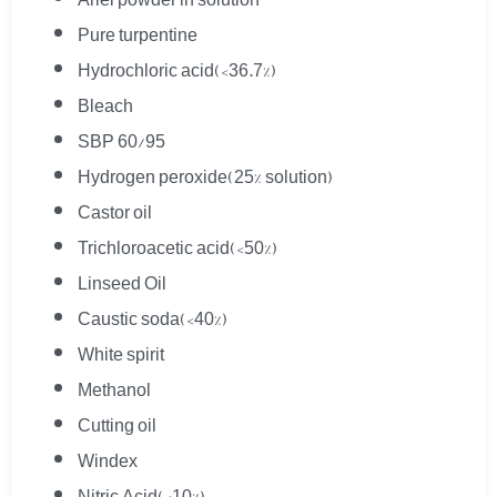
Ariel powder in solution
Pure turpentine
Hydrochloric acid(<36.7%)
Bleach
SBP 60/95
Hydrogen peroxide(25% solution)
Castor oil
Trichloroacetic acid(<50%)
Linseed Oil
Caustic soda(<40%)
White spirit
Methanol
Cutting oil
Windex