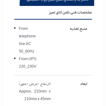
مشخصات فنی تلفن اتاق تمیز
منبع تغذیه
From
telephone
line AC
50_60Hz
From UPS
220_230V
ابعاد
(ارتفاع *عرض *عمق)
Approx. 210mm x
210mm x 45mm