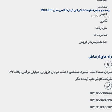
مقالات
راهنمای جامع تنظیمات انکوباتور آزمایشگاهی مدل INCUBE
اخبار
دسامبر 2, 2025
گالری
درباره ما
تماس با ما
خدمات پس از فروش
راه های ارتباطی
تهران، صفادشت، شهرک صنعتی دهک، خیابان فروزان، خیابان نرگس، پلاک ۳۶،
شرکت کاوش طب آینده نگر
02165536644
02165949726
02191097702