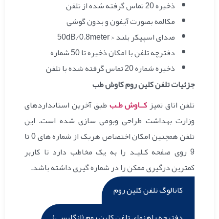
ذخیره 20 تماس گرفته شده از تلفن
مکالمه بصورت آیفون و بدون گوشی
صدای اسپیکر بلند < 50dB/0.8meter
دفترچه تلفن با امکان ذخیره تا 50 شماره
ذخیره شماره 20 تماس گرفته شده با تلفن
جزئیات تلفن کلین روم کاوش طب
تلفن اتاق تمیز
کــاوش طـب
طبق آخرین استانداردهای
وزارت بهداشت طراحی وبومی سازی شده است.
این
تلفن همچنین امکان اختصاص هریک از شماره های 0 تا
9 روی صفحه کـلیـد را به یک مخاطب دارد تا کاربر
کمترین درگیری ممکن را در شماره گیری داشته باشد.
کاتالوگ تلفن کلین روم
دفترچه راهنمای تلفن کلین روم (انگلیسی)