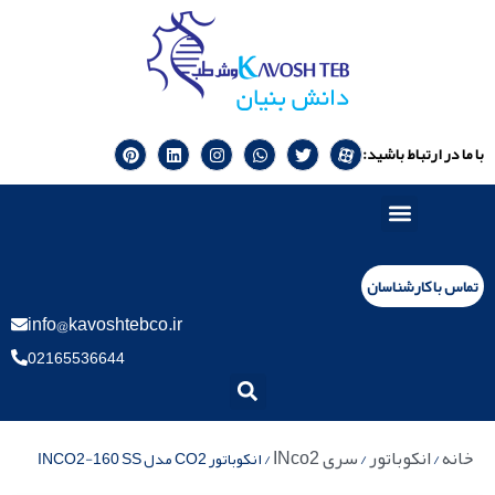
با ما در ارتباط باشید:
تماس با کارشناسان
info@kavoshtebco.ir
02165536644
خانه
انکوباتور
سری INco2
/
/
/ انکوباتور CO2 مدل INCO2-160 SS