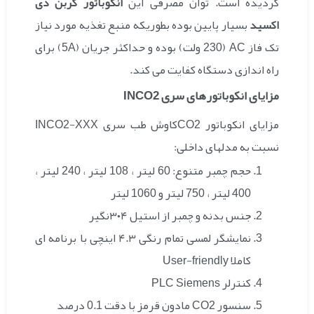
گردیده است.
توان مصرفی این
انکوباتور کربن دی
اکسید
بسیار پایین بوده بطوریکه منبع تغذیه مورد نیاز
تک فاز AC (230 ولت) بوده و حداکثر جریان (5A) برای
راه اندازی دستگاه کفایت می کند.
مزایای انکوباتورهای سری INCO2
مزایای انکوباتور CO2کاوش طب سری INCO2-XXX
نسبت به مدلهای داخلی:
حجم چمبر متنوع: 60 لیتر ، 108 لیتر ، 240 لیتر ،
400 لیتر ، 750 لیتر و 1060 لیتر
جنس بدنه و چمبر از استیل ۳۰۴نگیر
نمایشگر لمسی تمام رنگی ۴.۳ اینچی با برنامه ای
کاملا User-friendly
کنترلر PLC Siemens
سنسور CO2 مادون قرمز با دقت 0.1 درصد