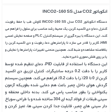
انکوباتور CO2 مدل INCO2-160 SS
دستگاه انکوباتور CO2 مدل INCO2-160 SS کاوش طب با حفظ رطوبت،
کنترل دما و دی اکسید کربن، یک محیط رشد مناسب برای سلول را فراهم می
کند. این دستگاه با بهره گیری از سیستم کنترل PLC و صفحه نمایش لمسی
HMI، کاربر را قادر می سازد تا پارامترهای دما، رطوبت و دی اکسید کربن را
بلافاصله مشاهده و ضبط کند. همچنین منحنی تغییرات پارامترها را نمایش و
یا بر روی فلش مموری ذخیره نماید.
این دستگاه با استفاده از قابلیت PID، دمای تنظیم شده توسط
کاربر را با دقت 0.2 درجه سانتیگراد، کنترل تزریق دی اکسید
کربن از 0 تا 20٪ را با دقت 0.2٪ فراهم می کند، همچنین سیستم
گردش هوای داخل چمبر باعث هم دمایی شده بطوریکه آزمون
یکنواختی را بطور مناسب پاس می کند.
بدنه داخلی محفظه و
سینی طبقات از فولاد آینه ای 304 ساخته شده و با طراحی سوراخ
دار سینی های چمبر، قابلیت جدا کردن سینی ها، تمیز کردن و