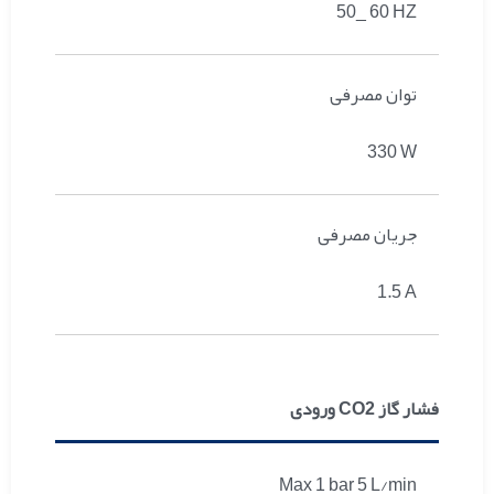
50_ 60 HZ
توان مصرفی
330 W
جریان مصرفی
1.5 A
فشار گاز CO2 ورودی
Max 1 bar 5 L/min