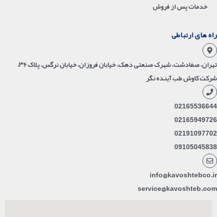
خدمات پس از فروش
راه های ارتباطی
تهران، صفادشت، شهرک صنعتی دهک، خیابان فروزان، خیابان نرگس، پلاک ۳۶،
شرکت کاوش طب آینده نگر
02165536644
02165949726
02191097702
09105045838
info@kavoshtebco.ir
service@kavoshteb.com