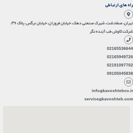
راه های ارتباطی
تهران، صفادشت، شهرک صنعتی دهک، خیابان فروزان، خیابان نرگس، پلاک ۳۶،
شرکت کاوش طب آینده نگر
02165536644
02165949726
02191097702
09105045838
info@kavoshtebco.ir
service@kavoshteb.com