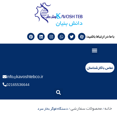
با ما در ارتباط باشید:
تماس با کارشناسان
info@kavoshtebco.ir
02165536644
خانه
محصولات سفارشی
/
/ دستگاه فوگر بخار سرد