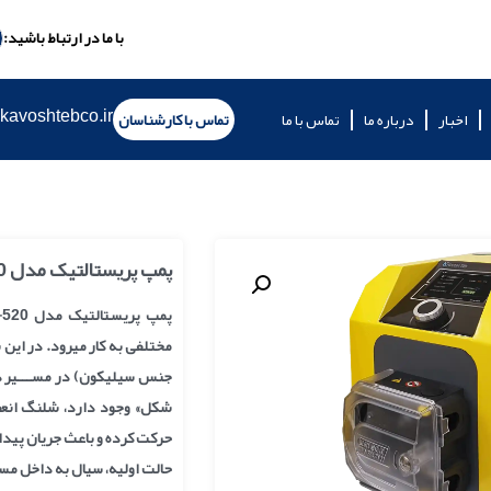
با ما در ارتباط باشید:
kavoshtebco.ir
اخبار
درباره ما
تماس با ما
تماس با کارشناسان
پمپ پریستالتیک مدل KT-520
مختلفی به کار میرود. در این 
جنس سیلیکون) در مســـیر دای
شکل» وجود دارد، شلنگ انعط
حرکت کرده و باعث جریان پید
حالت اولیه، سیال به داخل مس