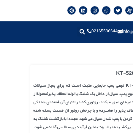
02165536644
info@
پمپ پریستالتیک مدل KT-520 نوعی پمپ جابجایی مثبت اسـت که براي پمپاژ سـیالات
نوع پمپ، سیال از داخل یک شلنگ یا لوله انعطاف پذیر(معمولا از
ره اي عبور میکند. روتوري که در انتهاي آن قطعه اي «غلتکی
اف پذیر را فشــرده و با چرخش روتور آن قسمت بسته شده
ا کردن یا پمپ شدن سیال می شود. مجددا با بازگشـت شلنگ به
ـیر کشـیده میشــود؛ به این فرآیند پریستالسی گفته می شود.