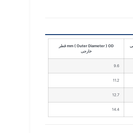
mm ( Outer Diameter ) OD قطر
خارجی
9.6
11.2
12.7
14.4