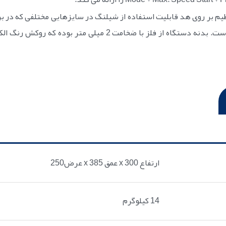
م بر روی هد قابلیت استفاده از شیلنگ در سایزهایی مختلفی که در بر
ولتاژ ورودی این دستگاه 220V AC 50-60 HZ است. بدنه دستگاه از ف
عرض250 x عمق 385 x ارتفاع 300
14 کیلوگرم