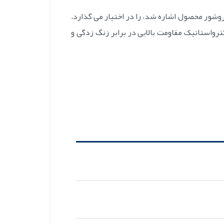
وشور محصول اشاره شد، را در اختیار می گذارد.
لز با ضخامت 2 میلی متر بوده که روکش رنگ الکترواستاتیک مقاومت بالایی در برابر زنگ زدگی و