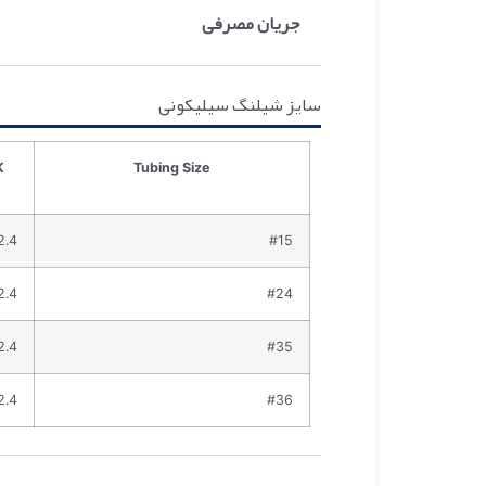
جریان مصرفی
سایز شیلنگ سیلیکونی
Tubing Size
2.4
#15
2.4
#24
2.4
#35
2.4
#36