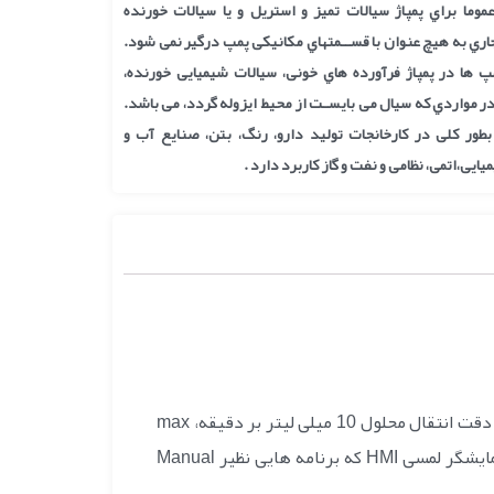
پ پریستالتیک KT-520 عموما براي پمپاژ سیالات تمیز و استریل و یا سیالات خورنده
اري به هیچ عنوان با قســمتهاي مکانیکی پمپ درگیر نمی شود.
پ ها در پمپاژ فرآورده هاي خونی، سیالات شیمیایی خورنده،
ر مواردي که سیال می بایسـت از محیط ایزوله گردد، می باشد.
طور کلی در کارخانجات تولید دارو، رنگ، بتن، صنایع آب و
یی،اتمی، نظامی و نفت و گاز کاربرد دارد .
از قابلیت های پمپ پریستالتیک مدل KT-520 شرکت کاوش طب میتوان به حجم جا به جایی 0.01 الی 3.5 لیتر بر دقیقه، دقت انتقال محلول 10 میلی لیتر بر دقیقه، max
سرعت چرخش 220 RPM اشاره کرد. همچنین این دستگاه دارای موتور نوع سرو 0.4 KW و برد کنترلی PLC و صفحه نمایشگر لمسی HMI که برنامه هایی نظیر Manual