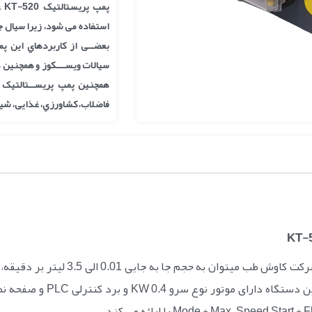
پم
استفاده می شود، زیرا سیال ج
بعضــی از کاربردهاي این پم
سیالات ویســـکوز و همچنین د
همچنین پمپ پریســتالتیک ب
فاضلاب، کشاورزي، غذایی، شیمیا
Mode + Max. Speed را ارائه می کند.