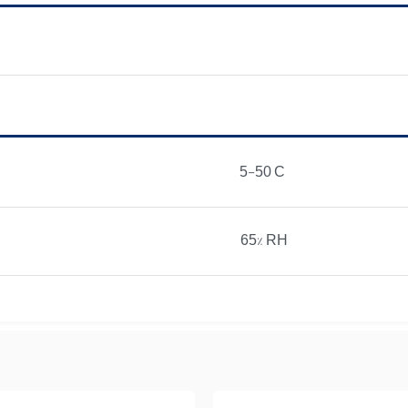
5-50 C
65% RH