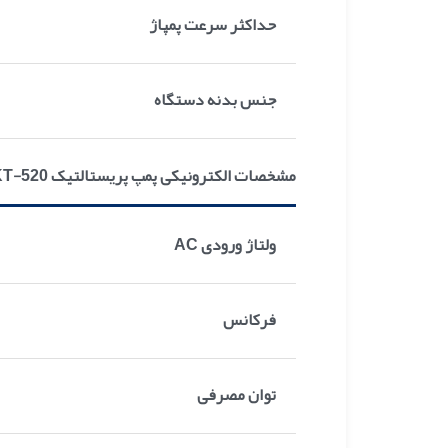
حداکثر سرعت پمپاژ
جنس بدنه دستگاه
مشخصات الکترونیکی پمپ پریستالتیک KT-520
ولتاژ ورودی AC
فرکانس
توان مصرفی