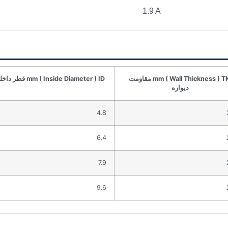
1.9 A
mm ( Wall Thickness ) TK مقاومت
mm ( Inside Diameter ) ID قطر داخلی
دیواره
4.8
6.4
7.9
9.6