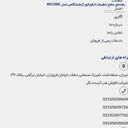
مقالات
راهنمای جامع تنظیمات انکوباتور آزمایشگاهی مدل INCUBE
اخبار
دسامبر 2, 2025
گالری
درباره ما
تماس با ما
خدمات پس از فروش
راه های ارتباطی
تهران، صفادشت، شهرک صنعتی دهک، خیابان فروزان، خیابان نرگس، پلاک ۳۶،
شرکت کاوش طب آینده نگر
02165536644
02165949726
02191097702
09105045838