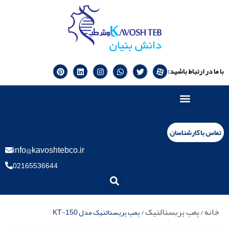
با ما در ارتباط باشید:
تماس با کارشناسان
info@kavoshtebco.ir
02165536644
خانه
پمپ پریستالتیک
/
/ پمپ پریستالتیک مدل KT-150