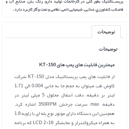
پریســتالتیک بطور کلی در کارخانجات تولید دارو، رنگ، بتن، صنایع آب و
فاضلاب، کشاورزي، غذایی، شیمیایی،اتمی، نظامی و نفت و گاز کاربرد دارد .
توضیحات
توضیحات
مهمترین قابلیت های پمپ های KT-150
از قابلیت های پمپ پریستالتیک مدل KT-150 شرکت
کاوش طب میتوان به حجم جا به جایی 0.004 الی 1.71
لیتر بر دقیقه، دقت انتقال محلول 5 میلی لیتر در
دقیقه، max سرعت چرخش 350RPM اشاره کرد.
همچنین این دستگاه دارای موتور نوع پله ای با زاویه 1.8
به همراه میکروکنترلر و نمایشگر LCD 2×16 که برنامه