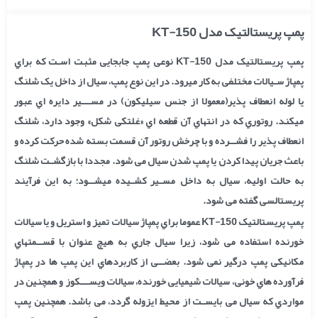
پمپ پریستالتیک مدل KT-150
پمپ پریستالتیک مدل KT-150 نوعی پمپ جابجایی مثبت اسـت که براي
پمپاژ سـیالات مختلفی به کار میرود. در این نوع پمپ، سیال از داخل یک شلنگ
یا لوله انعطاف پذیر(معمولا از جنس سیلیکون) در مســـیر دایره اي عبور
میکند. روتوري که در انتهاي آن قطعه اي «غلتکی شکل» وجود دارد، شلنگ
انعطاف پذیر را فشــرده و با چرخش روتور آن قسمت بسته شده حرکت کرده و
باعث جریان پیدا کردن یا پمپ شدن سیال می شود. مجددا با بازگشـت شلنگ
به حالت اولیه، سیال به داخل مسـیر کشـیده میشــود؛ به این فرآیند
پریستالسی گفته می شود.
پمپ پریستالتیک KT-150 عموما براي پمپاژ سیالات تمیز و استریل و یا سیالات
خورنده استفاده می شود، زیرا سیال جاري به هیچ عنوان با قســمتهاي
مکانیکی پمپ درگیر نمی شود. بعضــی از کاربردهاي این پمپ ها در پمپاژ
فرآورده هاي خونی، سیالات شیمیایی خورنده، سیالات ویســـکوز و همچنین در
مواردي که سیال می بایسـت از محیط ایزوله گردد، می باشد. همچنین پمپ