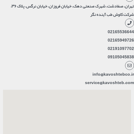
تهران، صفادشت، شهرک صنعتی دهک، خیابان فروزان، خیابان نرگس، پلاک ۳۶،
شرکت کاوش طب آینده نگر
02165536644
02165949726
02191097702
09105045838
info@kavoshtebco.ir
service@kavoshteb.com