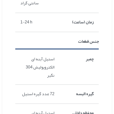
سانتی گراد
زمان (ساعت)
1-24 h
جنس قطعات
چمبر
استیل آینه ای
الکتروپولیش 304
نگیر
گیره البسه
72 عدد گیره استیل
محفظه داخلی
استیل آینه ای