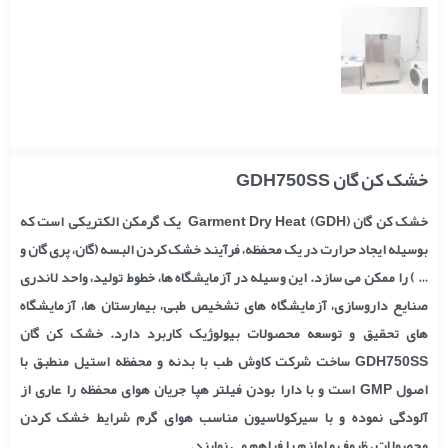
خشک کن گان GDH750SS
خشک کن گان (GDH) Garment Dry Heat یک گرمکن الکتریکی است که
بوسیله ایجاد حرارت در یک محفظه، فرآیند خشک کردن البسه (گان، پری گان و
… ) را ممکن می سازد. این وسیله در آزمایشگاه ها، خطوط تولید، واحد لاندری
صنایع داروسازی، آزمایشگاه های تشخیص طبی، بیمارستان ها، آزمایشگاه
های تحقیق و توسعه محصولات بیولوژیک کاربرد دارد. خشک کن گان
GDH750SS ساخت شرکت کاوش طب با بدنه و محفظه استیل منطبق با
اصول GMP است و با دارا بودن فیلتر هپا جریان هوای محفظه را عاری از
آلودگی نموده و با سیرکولاسیون مناسب هوای گرم شرایط خشک کردن
محصولات ، ظروف و لوازم را فراهم می نمایند.