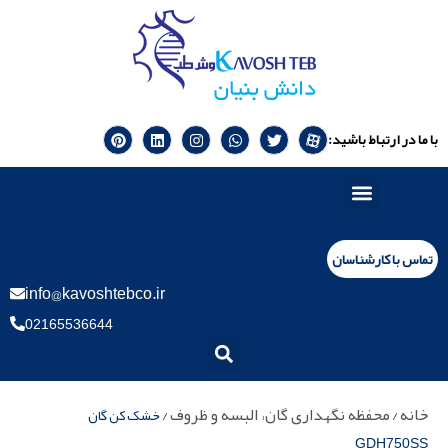
با ما در ارتباط باشید:
تماس با کارشناسان
info@kavoshtebco.ir
02165536644
خانه
محفظه نگهداری گان، البسه و ظروف
/
/ خشک کن گان
GDH750SS