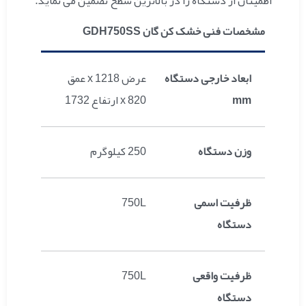
اطمینان از دستگاه را در بالاترین سطح تضمین می نماید.
مشخصات فنی خشک کن گان GDH750SS
ابعاد خارجی دستگاه
عرض 1218 x عمق
mm
820 x ارتفاع 1732
وزن دستگاه
250 کیلوگرم
ظرفیت اسمی
750L
دستگاه
ظرفیت واقعی
750L
دستگاه