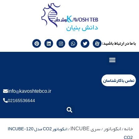
با ما در ارتباط باشید:
تماس با کارشناسان
info@kavoshtebco.ir
02165536644
خانه
انکوباتور
سری INCUBE
/
/
/ انکوباتور CO2 مدل INCUBE-120
CO2