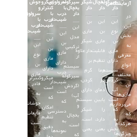
سیرکوله
یخچال
شیکر
سیرکوله
سرولوژی
میکرو
جوش
آزمایشگاهی
دار
دار
دار
یخچال
با
کنترلر
و
دار
درب
با
سرولوژی
در
شیب‌دار
درب
با
این
این
بن
شیب‌دار
درب
این
این
نوع
بن
ماری
شیب‌دار
این
بخش
مدل
این
بن
ماری
شیکر
بن
این
به
ترکیبی
بن
ماری
قابلیت
دار علاوه
ماری
نوع
معرفی
از
ماری
دارای
تنظیم
بر
دارای
بن
انواع
سیستم
دارای
سیستم
دما
گرم
درب
ماری
مختلف
سیرکوله
میکروکنترلر
گردش
در
کردن،
شیب‌دار
قادر
بن
(گردش
است
آب
دمای
دارای
است
به
ماری‌ها
آب)
که
است
پایین
سیستم
که
جوشاندن
می‌پردازیم
و
امکان
که
را
شیکر
دسترسی
مایعات
که
یخچال
تنظیم
به
دارد.
است.
به
است
هرکدام
است،
دقیق
پخش
یعنی
یعنی
نمونه‌ها
و
ویژگی‌ها
که
دما