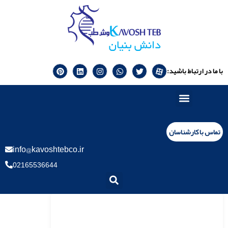
با ما در ارتباط باشید:
تماس با کارشناسان
info@kavoshtebco.ir
02165536644