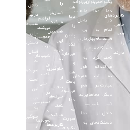
یکنواخت
می‌توان
می‌تواند
را
دارای
و
هم
را
دما
دما
مایعات
آسان‌تر
درب
کاربردهای
دما
فراهم
در
را
داخل
می‌کند.
شیب‌دار
خاص
را
می‌کند.
تمام
به
بن
همچنین
برای
خود
پایین
همچنین،
قسمت‌های
گونه‌ای
ماری
این
دسترسی
را
نگه
درب
دستگاه
تنظیم
را
درب
آسان
دارند:
می‌دارد
شیب‌دار
کمک
کرد
به
به
به
و
آن
می‌کند.
که
طور
جلوگیری
نمونه‌ها
هم
باعث
به
آب
همزمان
از
است.
باعث
راحتی
عبارت
در
هم
تبخیر
این
می‌شود
در
دیگر،
دماهای
بزند
نمونه‌ها
درب
دما
دسترسی
آب
پایین‌تر
تا
کمک
به
به
به
داخل
از
دما
می‌کند.
جلوگیری
صورت
نمونه‌ها
دستگاه
دمای
به
کاربردها:
از
یکنواخت
و