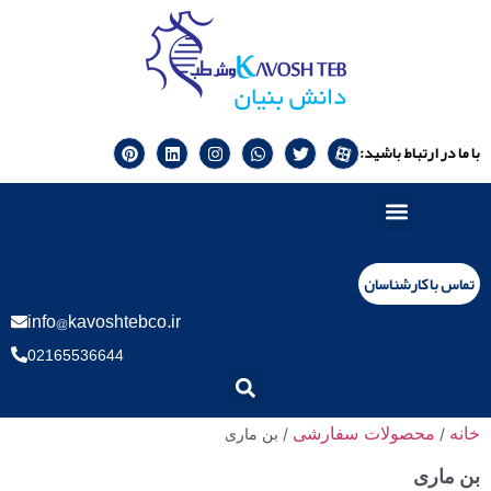
با ما در ارتباط باشید:
تماس با کارشناسان
info@kavoshtebco.ir
02165536644
خانه
محصولات سفارشی
/
/ بن ماری
بن ماری