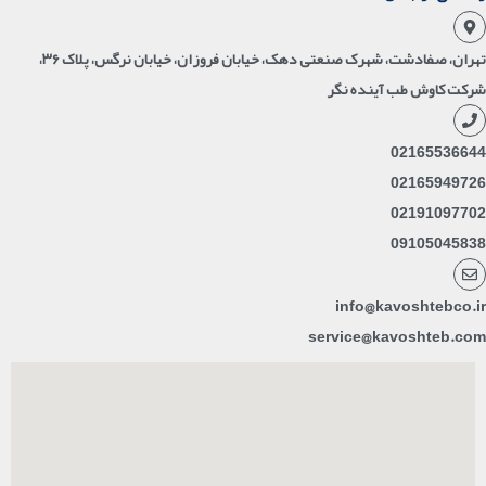
تهران، صفادشت، شهرک صنعتی دهک، خیابان فروزان، خیابان نرگس، پلاک ۳۶،
شرکت کاوش طب آینده نگر
02165536644
02165949726
02191097702
09105045838
info@kavoshtebco.ir
service@kavoshteb.com