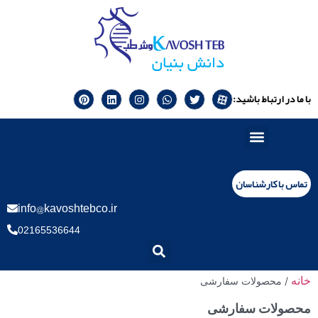
با ما در ارتباط باشید:
تماس با کارشناسان
info@kavoshtebco.ir
02165536644
خانه
/ محصولات سفارشی
محصولات سفارشی