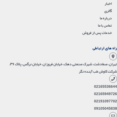
اخبار
گالری
درباره ما
تماس با ما
خدمات پس از فروش
راه های ارتباطی
تهران، صفادشت، شهرک صنعتی دهک، خیابان فروزان، خیابان نرگس، پلاک ۳۶،
شرکت کاوش طب آینده نگر
02165536644
02165949726
02191097702
09105045838