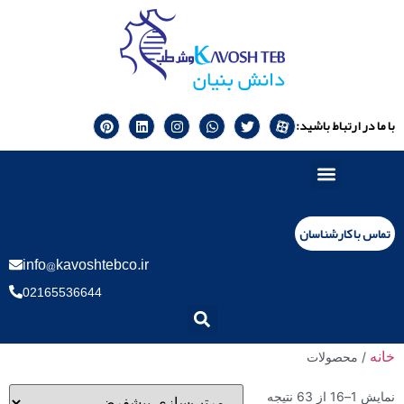
با ما در ارتباط باشید:
تماس با کارشناسان
info@kavoshtebco.ir
02165536644
خانه
/ محصولات
نمایش 1–16 از 63 نتیجه