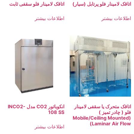
اتاقک لامینار فلو پرتابل (سیار)
اتاقک لامینار فلو سقفی ثابت
اطلاعات بیشتر
اطلاعات بیشتر
اتاقک متحرک یا سقفی لامینار
انکوباتور CO2 مدل INCO2-
فلو ( چادر تمیز )
108 SS
(Mobile/Ceiling Mounted
Laminar Air Flow)
اطلاعات بیشتر