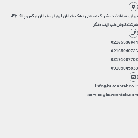
تهران، صفادشت، شهرک صنعتی دهک، خیابان فروزان، خیابان نرگس، پلاک ۳۶،
شرکت کاوش طب آینده نگر
02165536644
02165949726
02191097702
09105045838
info@kavoshtebco.ir
service@kavoshteb.com