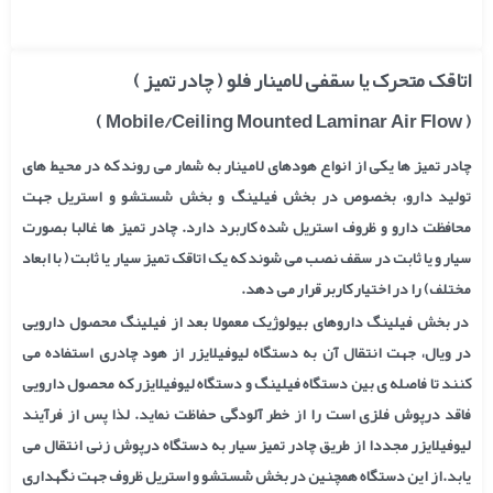
اتاقک متحرک یا سقفی لامینار فلو ( چادر تمیز )
( Mobile/Ceiling Mounted Laminar Air Flow )
چادر تمیز ها یکی از انواع
هودهای لامینار
به شمار می روند که در محیط های
تولید دارو، بخصوص در بخش فیلینگ و بخش شستشو و استریل جهت
محافظت دارو و ظروف استریل شده کاربرد دارد. چادر تمیز ها غالبا بصورت
سیار و یا ثابت در سقف نصب می شوند که یک اتاقک تمیز سیار یا ثابت ( با ابعاد
مختلف) را در اختیار کاربر قرار می دهد.
در بخش فیلینگ داروهای بیولوژیک معمولا بعد از فیلینگ محصول دارویی
در ویال، جهت انتقال آن به دستگاه لیوفیلایزر از هود چادری استفاده می
کنند تا فاصله ی بین دستگاه فیلینگ و دستگاه لیوفیلایزر که محصول دارویی
فاقد درپوش فلزی است را از خطر آلودگی حفاظت نماید. لذا پس از فرآیند
لیوفیلایزر مجددا از طریق چادر تمیز سیار به دستگاه درپوش زنی انتقال می
یابد.از این دستگاه همچنین در بخش شستشو و استریل ظروف جهت نگهداری