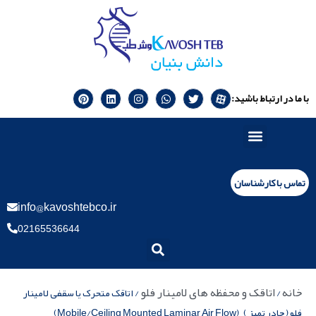
با ما در ارتباط باشید:
تماس با کارشناسان
info@kavoshtebco.ir
02165536644
خانه
اتاقک و محفظه های لامینار فلو
/
/ اتاقک متحرک یا سقفی لامینار
فلو ( چادر تمیز ) (Mobile/Ceiling Mounted Laminar Air Flow)