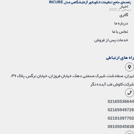
راهنمای جامع تنظیمات انکوباتور آزمایشگاهی مدل INCUBE
اخبار
دسامبر 2, 2025
گالری
درباره ما
تماس با ما
خدمات پس از فروش
راه های ارتباطی
تهران، صفادشت، شهرک صنعتی دهک، خیابان فروزان، خیابان نرگس، پلاک ۳۶،
شرکت کاوش طب آینده نگر
02165536644
02165949726
02191097702
09105045838