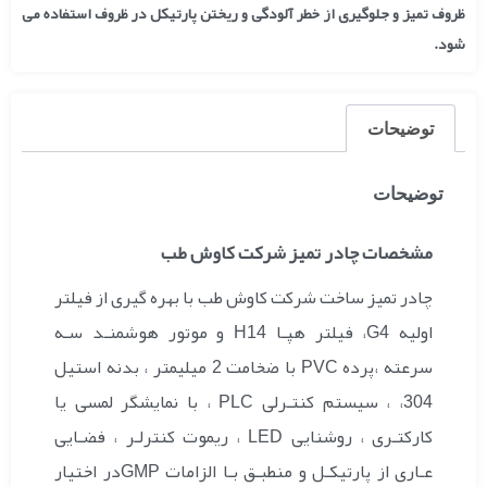
ظروف تمیز و جلوگیری از خطر آلودگی و ریختن پارتیکل در ظروف استفاده می
شود.
توضیحات
توضیحات
مشخصات چادر تمیز شرکت کاوش طب
چادر تمیز ساخت شرکت کاوش طب با بهره گیری از فیلتر
اولیه G4، فیلتر هپـا H14 و موتور هوشمنـد سـه
سرعته ،پرده PVC با ضخامت 2 میلیمتر ، بدنه استیل
304، ، سیستم کنتـرلی PLC ، با نمایشگر لمسی یا
کارکتـری ، روشنایی LED ، ریموت کنترلـر ، فضـایی
عـاری از پارتیکـل و منطبـق بـا الزامات GMPدر اختیار