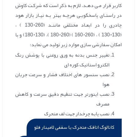
کاربر قرار مـی دهـد. لازم به ذکر است که شرکـت کاوش
در راستـای پاسخگویـی هرچـه بهتر بـه نیـاز بازار هود
چادری را در ابعـاد مختلفی ماننـد (260*130 ) ،
(130*130 ) ، (260*160 ) (260*180 )، (130*180) و با
امکان سفارشی سازی موارد زیر تولید می نماید:
تغییر جنس بدنه به ورق روغنی با پوشش رنگ
الکترو استاتیک کوره ای
نصب سنسور های اختلاف فشار و سرعت جریان
هوا
نصب اینورتر جهت تنظیم دقیق سرعت و کاهش
مصرف
نصب پایه چرخدار جهت لف متحرک
کاتالوگ اتاقک متحرک یا سقفی لامینار فلو