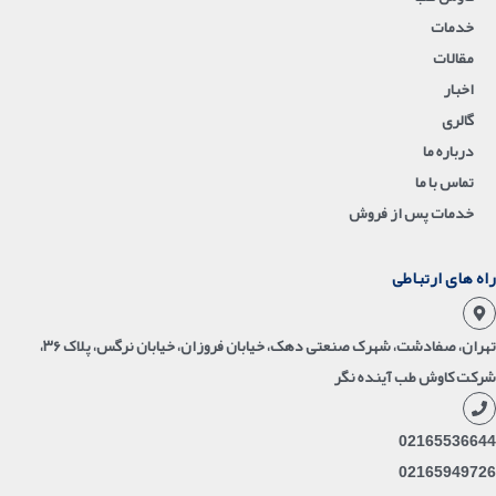
خدمات
مقالات
اخبار
گالری
درباره ما
تماس با ما
خدمات پس از فروش
راه های ارتباطی
تهران، صفادشت، شهرک صنعتی دهک، خیابان فروزان، خیابان نرگس، پلاک ۳۶،
شرکت کاوش طب آینده نگر
02165536644
02165949726