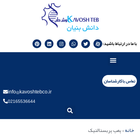
با ما در ارتباط باشید:
تماس با کارشناسان
info@kavoshtebco.ir
02165536644
خانه
»
پمپ پریستالتیک