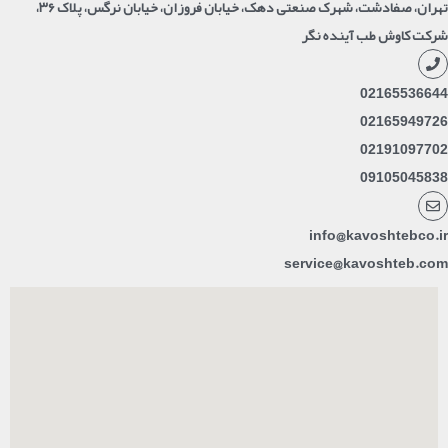
تهران، صفادشت، شهرک صنعتی دهک، خیابان فروزان، خیابان نرگس، پلاک ۳۶،
شرکت کاوش طب آینده نگر
02165536644
02165949726
02191097702
09105045838
info@kavoshtebco.ir
service@kavoshteb.com