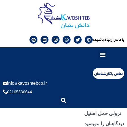
با ما در ارتباط باشید:
تماس با کارشناسان
info@kavoshtebco.ir
02165536644
ترولی حمل استیل
دیدگاهتان را بنویسید