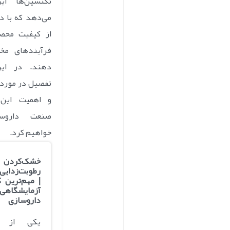
تکنسین‌ها ای
می‌دهد که با د
از کیفیت محصو
فرآیندهای مخت
دهند. در ای
تفصیل در مورد 
و اهمیت این
صنعت داروس
خواهیم کرد.
خشک‌کر
رطوبت‌زدایی 
| مهم‌ترین ک
آزمایشگ
داروسازی
یکی از اص