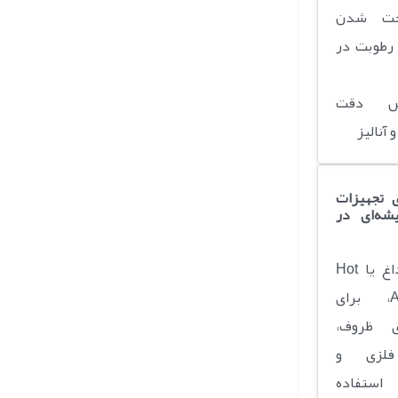
اخت شدن
 رطوبت در
یش دقت
 آنالیز
 تجهیزات
ه‌ای در
آون هوای داغ یا Hot
Air Oven، برای
ی ظروف،
 فلزی و
استفاده