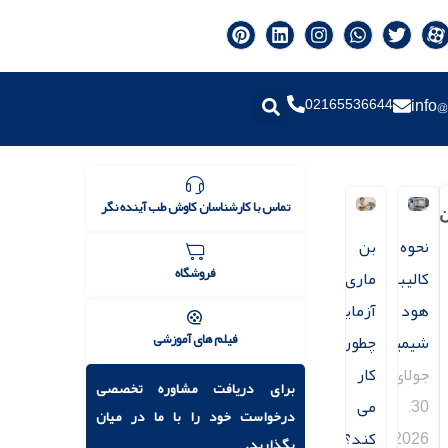
02165536644
info@
تماس با کارشناسان کاوش طب آینده نگر
ن
نحوه
بن
فروشگاه
کالیبراسیون
ماری
هود
آزمایشگاهی
فیلم های آموزشی
شیمیایی
چطور
جولای
کار
برای دریافت مشاوره تخصصی
30,
می
درخواست خود را با ما در میان
2026
کند؟
بگذارید.