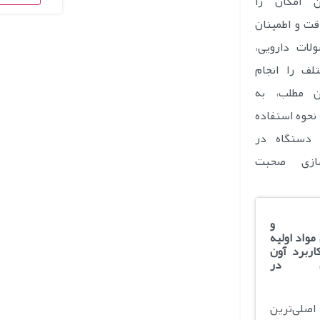
ن امکان را
قت و اطمینان
لات دارویی،
لف را انجام
ن مطلب، به
نحوه استفاده
 دستگاه در
ازی صحبت
دن و
مواد اولیه
اربرد آون
اهی در
لی‌ترین