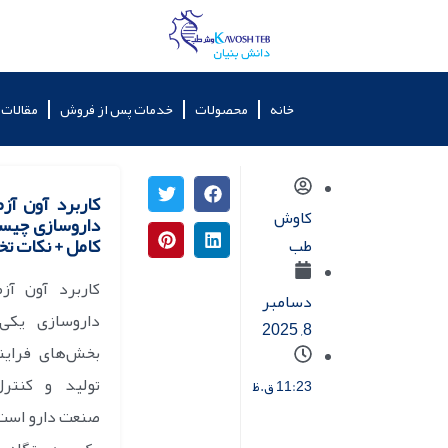
خانه
محصولات
خدمات پس از فروش
مقالات
کاربرد آون آز
کاوش
داروسازی چیست
کامل + نکات 
طب
کاربرد آون آز
دسامبر
داروسازی یکی 
8, 2025
بخش‌های فراین
تولید و کنتر
11:23 ق.ظ
صنعت دارو است. 