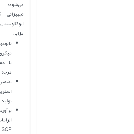
می‌شود؛ 
تجهیزاتی ک
اتوکلاو شدن 
مزایا:
نابو
میکروا
درجه
تضمی
استری
تولید
برآور
P