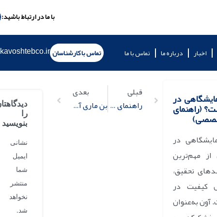
با ما در ارتباط باشید:
kavoshtebco.ir
اخبار
درباره ما
تماس با ما
تماس با کارشناسان
قبلی
بعدی
مایشگاهی در
راهنمای جامع تنظیمات آون آزمایشگاهی
بن ماری آزمایشگاهی چطور کار می کند؟
دیدگاهتا
؟ (راهنمای
را
تخصصی)
بنویسید
مایشگاهی در
نشانی
از مهم‌ترین
ایمیل
دهای تحقیق،
شما
ل کیفیت در
منتشر
نخواهد
آون به‌عنوان
شد.