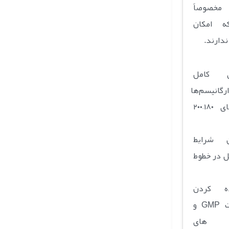
مخصوصاً
ه امکان
ندارند.
دی کامل
رگانیسم‌ها
با دمای ۱۸۰–۲۰۰
ن شرایط
ل در خطوط
ده کردن
الزامات GMP و
SO های