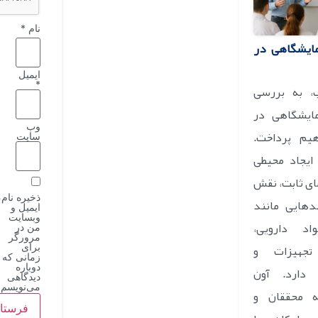
نام
*
مایشگاهی در
ایمیل
*
، به بررسی
مایشگاهی در
وب‌
یم پرداخت.
سایت
ایجاد محیطی
ای ثابت، نقش
ذخیره نام،
دهایی مانند
ایمیل و
وبسایت
اد دارویی،
من در
مرورگر
 تجهیزات و
برای
زمانی که
دوباره
 دارد. آون
دیدگاهی
می‌نویسم.
ه محققان و