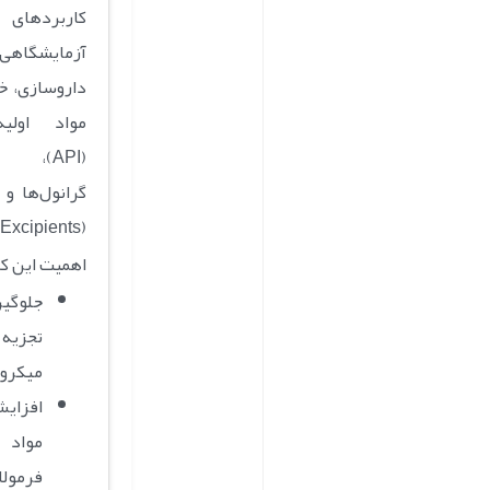
کاربرده
آزمایشگ
داروسازی، 
مواد اولیه
(API)،
گرانول‌ها و 
(Excipients) است.
اهمیت این کا
جلوگ
تجزیه 
میکرو
افزای
مواد
فرمول