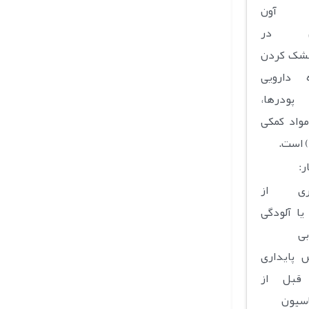
ای آون
اهی در
خشک کردن
 دارویی
 پودرها،
مواد کمکی
ر:
یری از
یا آلودگی
بی
ش پایداری
 قبل از
اسیون