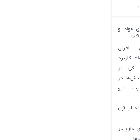
ی مواد و
ویی
 اجرای
Stability Test کاربرد
یکی از
بخش‌ها در
یت دارو
ه از آون
ی دارو در
رما