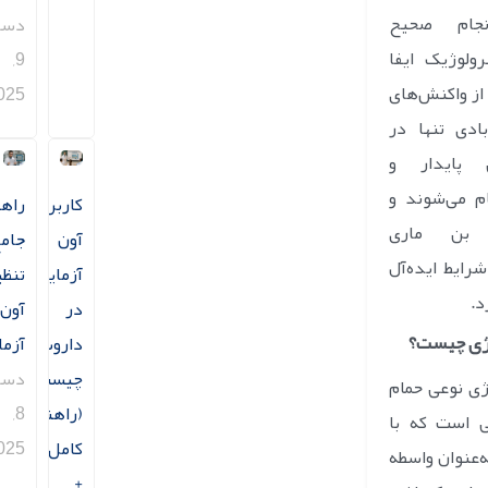
جام صحیح
دسا
ولوژیک ایفا
9,
از واکنش‌های
025
ادی تنها در
 پایدار و
م می‌شوند و
کاربرد
راهن
 بن ماری
آون
جام
، این شرایط ایده‌آل
آزمایشگاهی
تنظی
د.
در
آون
ژی چیست؟
داروسازی
آزم
چیست؟
دسا
ی نوعی حمام
(راهنمای
8,
 است که با
کامل
025
ه‌عنوان واسطه
+