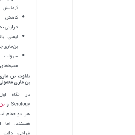
آزمایش
کاهش خ
حرارتی به 
ایمنی با
بن‌ماری 
سهولت ا
محیط‌های
تفاوت بن ماری
بن ماری معمولی
در نگاه اول
Serology و
بن 
هر دو حمام آب
هستند، اما 
طراحی، دقت د