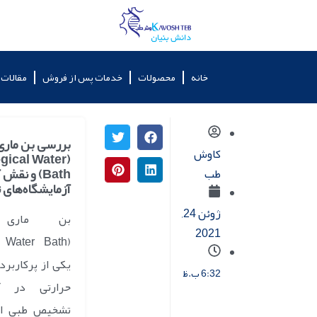
خانه
محصولات
خدمات پس از فروش
مقالات
بررسی بن ماری
کاوش
ogical Water
Bath) و نقش
طب
آزمایشگاه‌های
ژوئن 24,
بن ماری 
2021
یکی از پرکاربرد
6:32 ب.ظ
حرارتی در آزم
تشخیص طبی ا