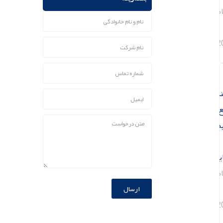
مبر
2
مای
ع
مات
ایشگاهی
مبر
ارسال
2