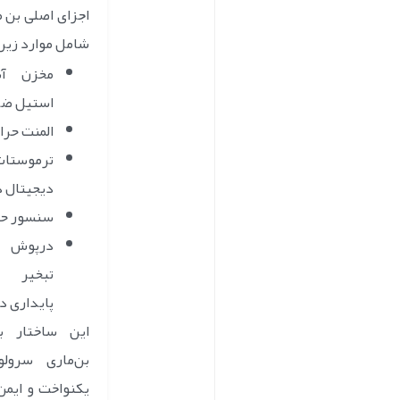
اجزای اصلی بن 
شامل موارد زیر
مخزن آ
استیل ض
المنت حرا
ترموستات
دیجیتال د
سنسور حر
درپوش 
تبخیر 
پایداری د
این ساختار ب
بن‌ماری سرول
یکنواخت و ایمن