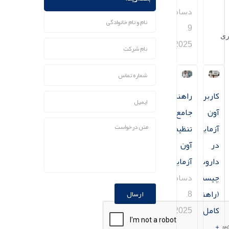
دسامبر
9,
ری
2025
کاربرد
راهنمای
آون
جامع
آزمایشگاهی
تنظیمات
در
آون
داروسازی
آزمایشگاهی
چیست؟
دسامبر
(راهنمای
8,
ارسال
کامل
2025
+