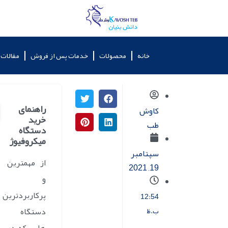
خانه
محصولات
خدمات پس از فروش
مقالات
راهنمای
کاوش
خرید
طب
دستگاه
میکروفیوژ
سپتامبر
از مهمترین
19, 2021
و
پرکاربردترین
12:54
ب.ظ
دستگاه