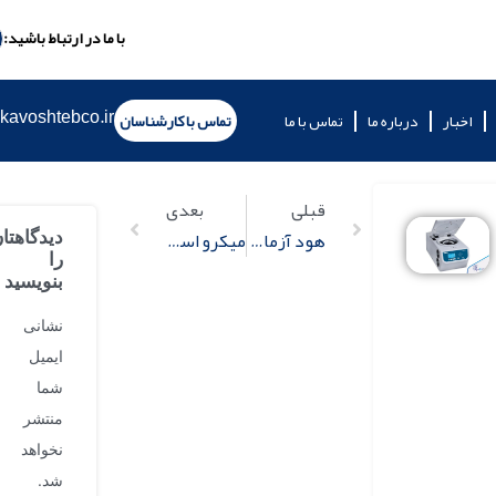
با ما در ارتباط باشید:
kavoshtebco.ir
اخبار
درباره ما
تماس با ما
تماس با کارشناسان
قبلی
بعدی
هود آزمایشگاهی
میکرو اسپین چیست؟
دیدگاهتا
را
بنویسید
نشانی
ایمیل
شما
منتشر
نخواهد
شد.