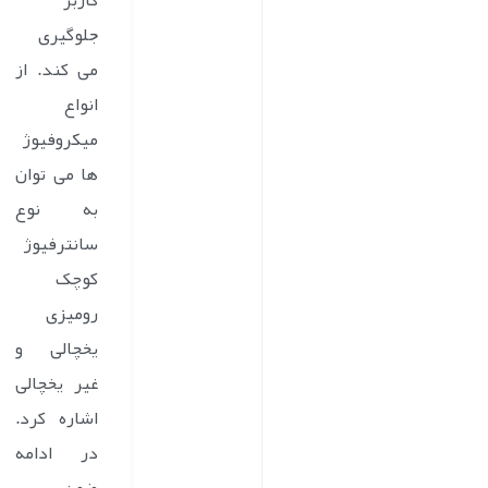
کاربر
جلوگیری
می کند. از
انواع
میکروفیوژ
ها می توان
به نوع
سانترفیوژ
کوچک
رومیزی
یخچالی و
غیر یخچالی
اشاره کرد.
در ادامه