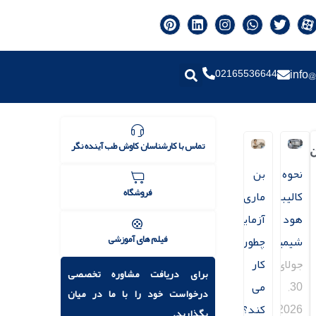
02165536644
info@
تماس با کارشناسان کاوش طب آینده نگر
ن
نحوه
بن
فروشگاه
کالیبراسیون
ماری
هود
آزمایشگاهی
فیلم های آموزشی
شیمیایی
چطور
جولای
کار
برای دریافت مشاوره تخصصی
30,
می
درخواست خود را با ما در میان
2026
کند؟
بگذارید.